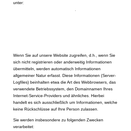
unter:
https://www.bfdi.bund.de/DE/Infothek/Anschriften_
Links/anschriften_links-node.html
.
Erfassung allgemeiner
Informationen beim Besuch
unserer Website
Art und Zweck der Verarbeitung:
Wenn Sie auf unsere Website zugreifen, d.h., wenn Sie
sich nicht registrieren oder anderweitig Informationen
übermitteln, werden automatisch Informationen
allgemeiner Natur erfasst. Diese Informationen (Server-
Logfiles) beinhalten etwa die Art des Webbrowsers, das
verwendete Betriebssystem, den Domainnamen Ihres
Internet-Service-Providers und ähnliches. Hierbei
handelt es sich ausschließlich um Informationen, welche
keine Rückschlüsse auf Ihre Person zulassen.
Sie werden insbesondere zu folgenden Zwecken
verarbeitet: